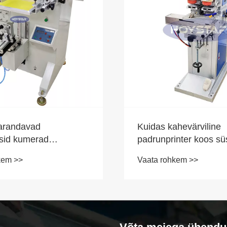
arandavad
Kuidas kahevärviline
psid kumerad
padrunprinter koos sü
imasinad
töölauaga tootmistõhu
kem >>
Vaata rohkem >>
valiteeti ja tootmise
parandab?
ust?