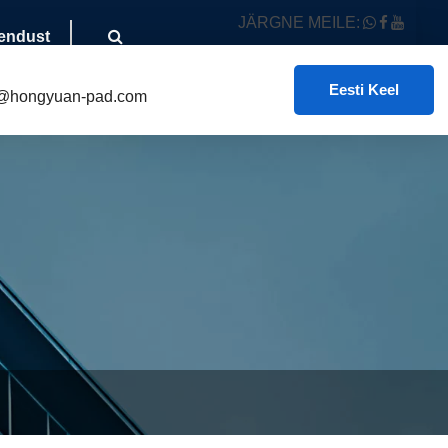
JÄRGNE MEILE:
endust
Eesti Keel
@hongyuan-pad.com