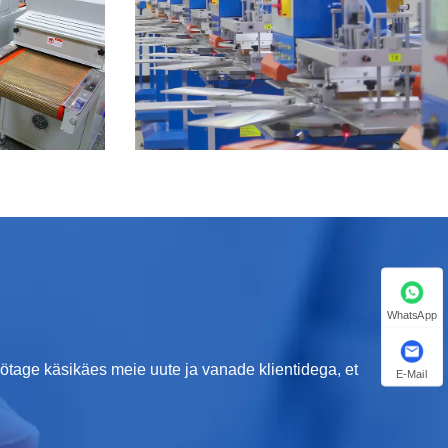
WhatsApp
tage käsikäes meie uute ja vanade klientidega, et
E-Mail