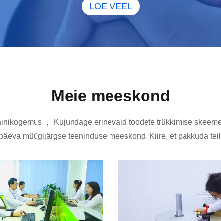
LOE VEEL
Meie meeskond
ainikogemus ， Kujundage erinevaid toodete trükkimise skeeme.
päeva müügijärgse teeninduse meeskond. Kiire, et pakkuda teil