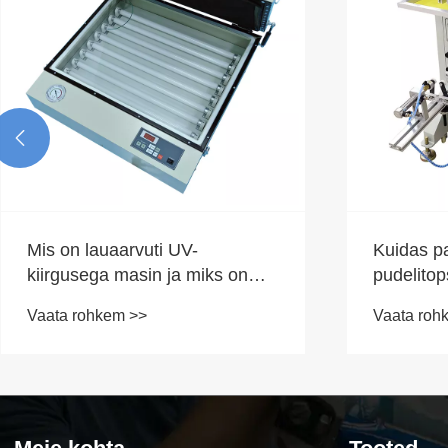

Mis on lauaarvuti UV-
Kuidas p
kiirgusega masin ja miks on
pudelito
see tänapäevaste PCB- ja
siiditrük
Vaata rohkem >>
Vaata roh
printimisrakenduste jaoks
printimisk
hädavajalik?
efektiivs