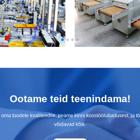
Ootame teid teenindama!
ma toodete kvaliteedile, peame kinni koostöölubadusest, ja töö
võidavad kõik.