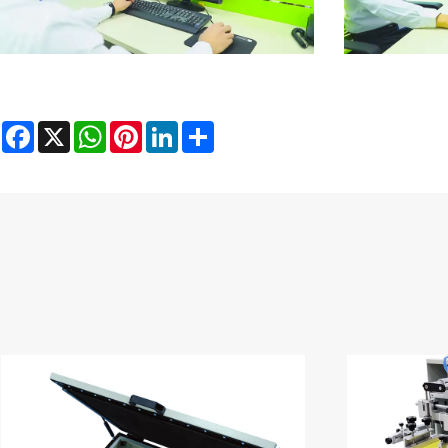
Facebook
X
WhatsApp
Pinterest
LinkedIn
Share