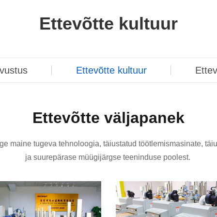
Ettevõtte kultuur
tvustus
Ettevõtte kultuur
Ette
Ettevõtte väljapanek
rge maine tugeva tehnoloogia, täiustatud töötlemismasinate, täiu
ja suurepärase müügijärgse teeninduse poolest.