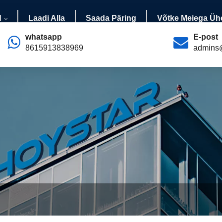
d
Laadi Alla
Saada Päring
Võtke Meiega Üh
whatsapp
E-post
8615913838969
admins