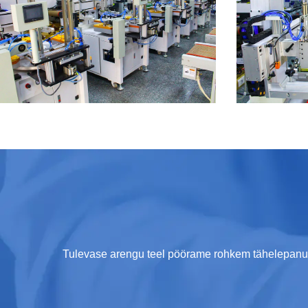
Tulevase arengu teel pöörame rohkem tähelepanu o