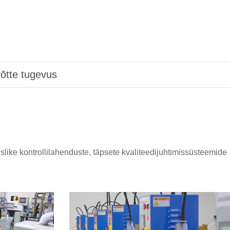
võtte tugevus
slike kontrollilahenduste, täpsete kvaliteedijuhtimissüsteemide