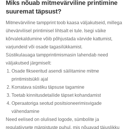
Miks nõuab mitmevärviline printimine
suuremat täpsust?
Mitmevärviline tampprint toob kaasa väljakutseid, millega
ühevärvilisel printimisel lihtsalt ei tule. Isegi väike
kõrvalekaldumine võib põhjustada värvide kattumist,
varjundeid või osade tagasilükkamist.
Süstikulauaga tampprintimismasin lahendab need
väljakutsed järgmiselt:
Osade fikseeritud asendi säilitamine mitme
printimistsükli ajal
Korratava süstiku täpsuse tagamine
Toetab kinnitusdetailide täpset kohandamist
Operaatoriga seotud positsioneerimisvigade
vähendamine
Need eelised on olulised logode, sümbolite ja
regulatiivsete märgistuste puhul, mis nõuavad täiuslikku