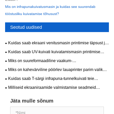
Mis on infrapunakuivatusmasin ja kuidas see suurendab
tööstusliku kuivatamise tõhusust?
Seotud uudised
Kuidas saab ekraani venitusmasin printimise täpsust ja
tootmistõhusust parandada
Kuidas saab UV-kuivati ​​kuivatamismasin printimise
tõhusust ja toote kvaliteeti parandada
Miks on suureformaadiline vaakum-
lameekraantrükimasin ülitäpse tööstusliku printimise
Miks on kahevärviline pöörlev lauaprinter parim valik
jaoks parim valik
kiireks ja täpseks mitmevärviliseks printimiseks
Kuidas saab T-särgi infrapuna-tunnelkuivati ​​teie
rõivatootmist muuta?
Milliseid ekraaniraamide valmistamise seadmeid
peaksite stabiilse printimiskvaliteedi jaoks valima?
Jäta mulle sõnum