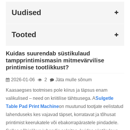
Uudised
Tooted
Kuidas suurendab süstikulaud
tampprintimismasin mitmevärvilise
printimise tootlikkust?
2026-01-06
2
Jäta mulle sõnum
Kaasaegses tootmises pole kiirus ja täpsus enam
valikulised – need on kriitilise tähtsusega. A
Sulge
tle
Table Pad Print Machine
on muutunud tootjate eelistatud
lahenduseks kes vajavad täpset, korratavat ja tõhusat
printimist keerukatele või ebakorrapärastele pindadele.