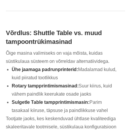
Võrdlus: Shuttle Table vs. muud
tampoontrükimasinad
Õige masina valimiseks on vaja mõista, kuidas
süstikulaua süsteem on võrreldav alternatiividega.
Ühe jaamaga padrunprinterid:
Madalamad kulud,
kuid piiratud tootlikkus
Rotary tampprintimismasinad:
Suur kiirus, kuid
vähem paindlik keerukate osade jaoks
Sulgetle Table tampprintimismasin:
Parim
tasakaal kiiruse, täpsuse ja paindlikkuse vahel
Tootjate jaoks, kes keskenduvad ühtlase kvaliteediga
skaleeritavale tootmisele, süstikulaua konfiguratsioon