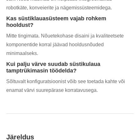
robotkäte, konveierite ja nägemissüsteemidega.
Kas süstiklauasüsteem vajab rohkem
hooldust?
Mitte tingimata. Nõuetekohase disaini ja kvaliteetsete
komponentide korral jäävad hooldusnõuded
minimaalseks.
Kui palju värve suudab süstikulaua
tamptrükimasin töödelda?
Sõltuvalt konfiguratsioonist võib see toetada kahte või
enamat värvi suurepärase korratavusega.
Järeldus