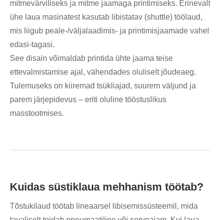
mitmevärviliseks ja mitme jaamaga printimiseks. Erinevalt
ühe laua masinatest kasutab libistatav (shuttle) töölaud,
mis liigub peale-/väljalaadimis- ja printimisjaamade vahel
edasi-tagasi.
See disain võimaldab printida ühte jaama teise
ettevalmistamise ajal, vähendades oluliselt jõudeaeg.
Tulemuseks on kiiremad tsükliajad, suurem väljund ja
parem järjepidevus – eriti oluline tööstuslikus
masstootmises.
Kuidas süstiklaua mehhanism töötab?
Tõstukilaud töötab lineaarsel libisemissüsteemil, mida
tavaliselt toidab pneumaatiline või servoajam. Kui laua