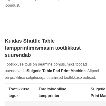
joondust.
Kuidas Shuttle Table
tampprintimismasin tootlikkust
suurendab
Tootlikkuse tõus on peamine põhjus, miks tootjad
uuendavad a
Sulgetle Table Pad Print Machine
. Allpool
on praktilise selgitusega peamised tootlikkuse eelised.
Tootlikkuse
Traditsiooniline
Sulgetle
tegur
tampprinter
Print Ma