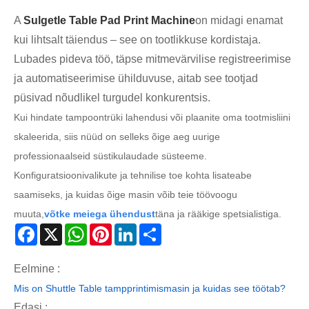
A
Sulgetle Table Pad Print Machine
on midagi enamat
kui lihtsalt täiendus – see on tootlikkuse kordistaja.
Lubades pideva töö, täpse mitmevärvilise registreerimise
ja automatiseerimise ühilduvuse, aitab see tootjad
püsivad nõudlikel turgudel konkurentsis.
Kui hindate tampoontrüki lahendusi või plaanite oma tootmisliini
skaleerida, siis nüüd on selleks õige aeg uurige
professionaalseid süstikulaudade süsteeme.
Konfiguratsioonivalikute ja tehnilise toe kohta lisateabe
saamiseks, ja kuidas õige masin võib teie töövoogu
muuta,
võtke meiega ühendust
täna ja rääkige spetsialistiga.
Facebook
X
WhatsApp
Pinterest
LinkedIn
Share
Eelmine :
Mis on Shuttle Table tampprintimismasin ja kuidas see töötab?
Edasi :