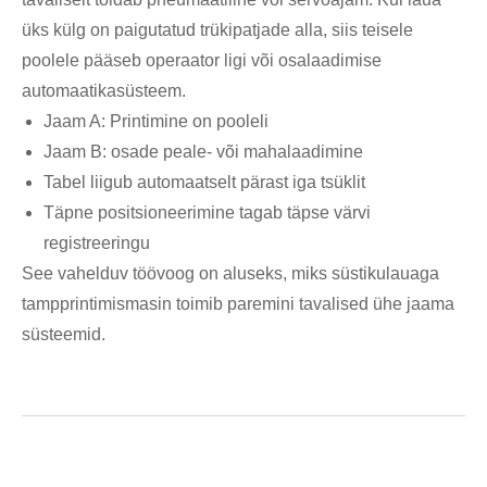
üks külg on paigutatud trükipatjade alla, siis teisele
poolele pääseb operaator ligi või osalaadimise
automaatikasüsteem.
Jaam A: Printimine on pooleli
Jaam B: osade peale- või mahalaadimine
Tabel liigub automaatselt pärast iga tsüklit
Täpne positsioneerimine tagab täpse värvi
registreeringu
See vahelduv töövoog on aluseks, miks süstikulauaga
tampprintimismasin toimib paremini tavalised ühe jaama
süsteemid.