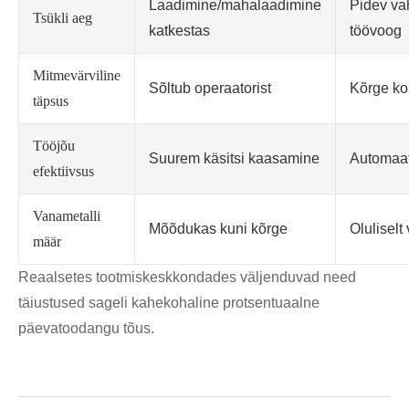
Laadimine/mahalaadimine
Pidev va
Tsükli aeg
katkestas
töövoog
Mitmevärviline
Sõltub operaatorist
Kõrge ko
täpsus
Tööjõu
Suurem käsitsi kaasamine
Automaat
efektiivsus
Vanametalli
Mõõdukas kuni kõrge
Olulisel
määr
Reaalsetes tootmiskeskkondades väljenduvad need
täiustused sageli kahekohaline protsentuaalne
päevatoodangu tõus.