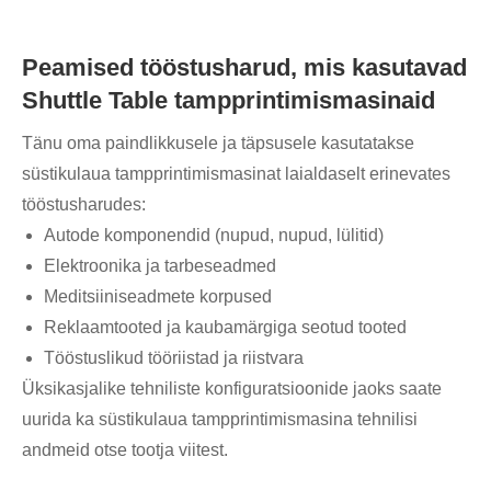
Peamised tööstusharud, mis kasutavad
Shuttle Table tampprintimismasinaid
Tänu oma paindlikkusele ja täpsusele kasutatakse
süstikulaua tampprintimismasinat laialdaselt erinevates
tööstusharudes:
Autode komponendid (nupud, nupud, lülitid)
Elektroonika ja tarbeseadmed
Meditsiiniseadmete korpused
Reklaamtooted ja kaubamärgiga seotud tooted
Tööstuslikud tööriistad ja riistvara
Üksikasjalike tehniliste konfiguratsioonide jaoks saate
uurida ka süstikulaua tampprintimismasina tehnilisi
andmeid otse tootja viitest.