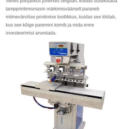
Selles põhjalikus juhendis selgitan, kuidas süstikulaua
tampprintimismasin märkimisväärselt paraneb
mitmevärvilise printimise tootlikkus, kuidas see töötab,
kus see kõige paremini toimib ja mida enne
investeerimist arvestada.