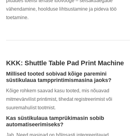
pidades tõelisi tehase töövooge – seisakuaegade
vähendamine, hoolduse lihtsustamine ja pideva töö
toetamine.
KKK: Shuttle Table Pad Print Machine
Millised tooted sobivad kõige paremini
süstikulaua tampprintimismasina jaoks?
Kõige rohkem saavad kasu tooted, mis nõuavad
mitmevärvilist printimist, tihedat registreerimist või
suuremahulist tootmist.
Kas süstikulaua tamprükimasin sobib
automatiseerimiseks?
Jah. Need masinad on hõlpsasti integreeritavad