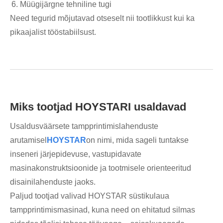
Müügijärgne tehniline tugi
Need tegurid mõjutavad otseselt nii tootlikkust kui ka
pikaajalist tööstabiilsust.
Miks tootjad HOYSTARI usaldavad
Usaldusväärsete tampprintimislahenduste
arutamisel
HOYSTAR
on nimi, mida sageli tuntakse
inseneri järjepidevuse, vastupidavate
masinakonstruktsioonide ja tootmisele orienteeritud
disainilahenduste jaoks.
Paljud tootjad valivad HOYSTAR süstikulaua
tampprintimismasinad, kuna need on ehitatud silmas