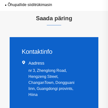
Õhupallide siiditrükimasin
Saada päring
Kontaktinfo

Aadress
nr 3, Zhenglong Road,
Hengzeng Street,
ChanganTown, Dongguani
linn, Guangdongi provints,
Hiina