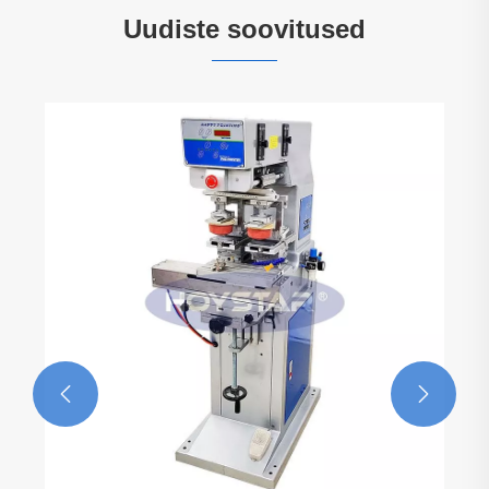
Uudiste soovitused
Kuidas saab siiditrükimasin lahendada
tegelikke tootmisprobleeme?
Vaata rohkem >>

