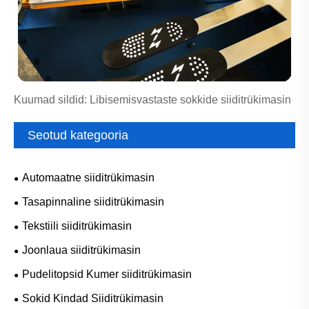
Kuumad sildid: Libisemisvastaste sokkide siiditrükimasin
Seotud kategooria
Automaatne siiditrükimasin
Tasapinnaline siiditrükimasin
Tekstiili siiditrükimasin
Joonlaua siiditrükimasin
Pudelitopsid Kumer siiditrükimasin
Sokid Kindad Siiditrükimasin