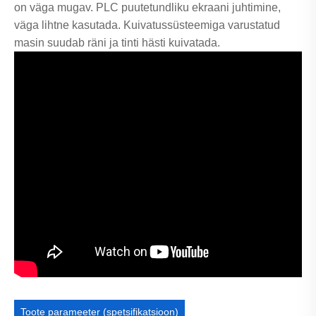
on väga mugav. PLC puutetundliku ekraani juhtimine,
väga lihtne kasutada. Kuivatussüsteemiga varustatud
masin suudab räni ja tinti hästi kuivatada.
Toote parameeter (spetsifikatsioon)