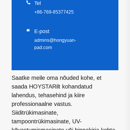

Tel
+86-769-85377425

E-post
admins@hongyuan-
pad.com
Saatke meile oma nõuded kohe, et
saada HOYSTARilt kohandatud
lahendus, tehasehind ja kiire
professionaalne vastus.
Siiditrükimasinate,
tampoontrükimasinate, UV-