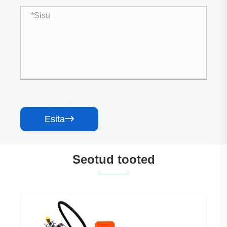
Esita

Seotud tooted
Libisemiskindlad kindad siiditrükimasin