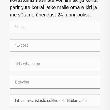
kõvastumismasinate või hinnakirja kohta
päringute korral jätke meile oma e-kiri ja
me võtame ühendust 24 tunni jooksul.