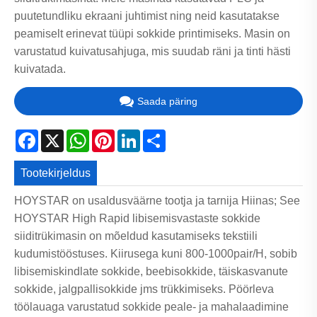
puutetundliku ekraani juhtimist ning neid kasutatakse
peamiselt erinevat tüüpi sokkide printimiseks. Masin on
varustatud kuivatusahjuga, mis suudab räni ja tinti hästi
kuivatada.
Saada päring
Facebook
X
WhatsApp
Pinterest
LinkedIn
Share
Tootekirjeldus
HOYSTAR on usaldusväärne tootja ja tarnija Hiinas; See
HOYSTAR High Rapid libisemisvastaste sokkide
siiditrükimasin on mõeldud kasutamiseks tekstiili
kudumistööstuses. Kiirusega kuni 800-1000pair/H, sobib
libisemiskindlate sokkide, beebisokkide, täiskasvanute
sokkide, jalgpallisokkide jms trükkimiseks. Pöörleva
töölauaga varustatud sokkide peale- ja mahalaadimine