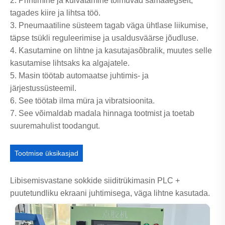
2. Printimine ja kuivatamine toimuvad samaaegselt,
tagades kiire ja lihtsa töö.
3. Pneumaatiline süsteem tagab väga ühtlase liikumise,
täpse tsükli reguleerimise ja usaldusväärse jõudluse.
4. Kasutamine on lihtne ja kasutajasõbralik, muutes selle
kasutamise lihtsaks ka algajatele.
5. Masin töötab automaatse juhtimis- ja
järjestussüsteemil.
6. See töötab ilma müra ja vibratsioonita.
7. See võimaldab madala hinnaga tootmist ja toetab
suuremahulist toodangut.
Tootmise üksikasjad
Libisemisvastane sokkide siiditrükimasin PLC +
puutetundliku ekraani juhtimisega, väga lihtne kasutada.