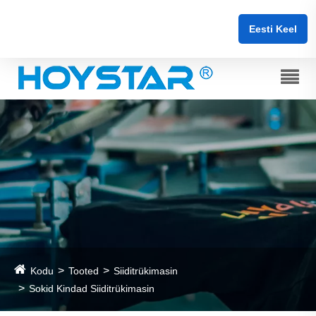
Eesti Keel
Kodu
Tooted
Siiditrükimasin
Sokid Kindad Siiditrükimasin