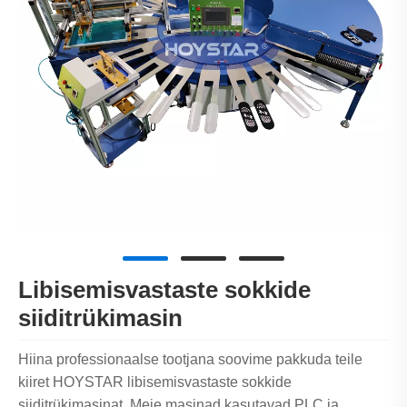
Libisemisvastaste sokkide
siiditrükimasin
Hiina professionaalse tootjana soovime pakkuda teile
kiiret HOYSTAR libisemisvastaste sokkide
siiditrükimasinat. Meie masinad kasutavad PLC ja