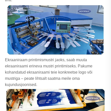
Ekraaniraam printimismustri jaoks, saab muuta
ekraaniraami erineva mustri printimiseks. Pakume
kohandatud ekraaniraami teie konkreetse logo või
mustriga – peate lihtsalt saatma meile oma
kujundusjoonised.