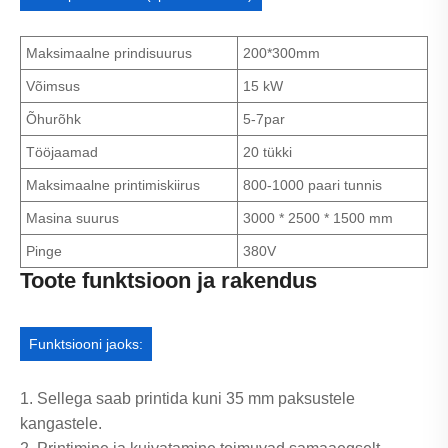
Maksimaalne prindisuurus
200*300mm
Võimsus
15 kW
Õhurõhk
5-7par
Tööjaamad
20 tükki
Maksimaalne printimiskiirus
800-1000 paari tunnis
Masina suurus
3000 * 2500 * 1500 mm
Pinge
380V
Toote funktsioon ja rakendus
Funktsiooni jaoks:
1. Sellega saab printida kuni 35 mm paksustele
kangastele.