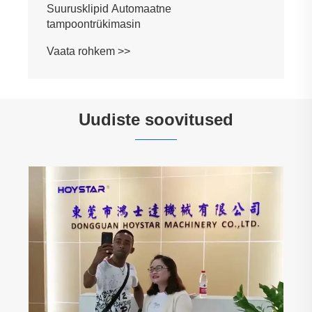
Uudiste soovitused
Miks on kahevärviline pöörlev lauaprinter
parim valik kiireks ja täpseks
mitmevärviliseks printimiseks
Vaata rohkem >>