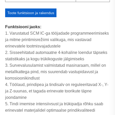
Toote funktsioon ja rakendus
Funktsiooni jaoks:
1. Varustatud SCM IC-ga tööjadade programmeerimiseks
ja mitme printimisrežiimi valikuga, mis vastavad
erinevatele tootmisvajadustele
2. Sisseehitatud automaatne 4-kohaline loendur täpseks
statistikaks ja kogu trükikoguste jälgimiseks
3. Survevalusulamist valmistatud masinaraam, millel on
metallkattega pind, mis suurendab vastupidavust ja
korrosioonikindlust
4. Töölaud, prindipea ja tindisalv on reguleeritavad X-, Y-
ja Z-suunas, et tagada erinevate toorikute täpne
joondamine
5. Tindi imemise intensiivsust ja trükipadja rõhku saab
erinevatel materjalidel optimaalse prindikvaliteedi