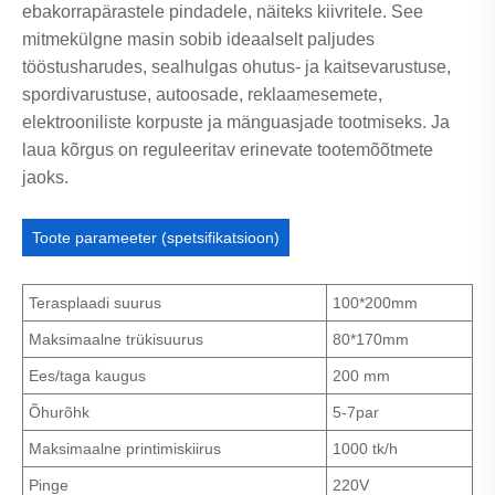
ebakorrapärastele pindadele, näiteks kiivritele. See
mitmekülgne masin sobib ideaalselt paljudes
tööstusharudes, sealhulgas ohutus- ja kaitsevarustuse,
spordivarustuse, autoosade, reklaamesemete,
elektrooniliste korpuste ja mänguasjade tootmiseks. Ja
laua kõrgus on reguleeritav erinevate tootemõõtmete
jaoks.
Toote parameeter (spetsifikatsioon)
Terasplaadi suurus
100*200mm
Maksimaalne trükisuurus
80*170mm
Ees/taga kaugus
200 mm
Õhurõhk
5-7par
Maksimaalne printimiskiirus
1000 tk/h
Pinge
220V