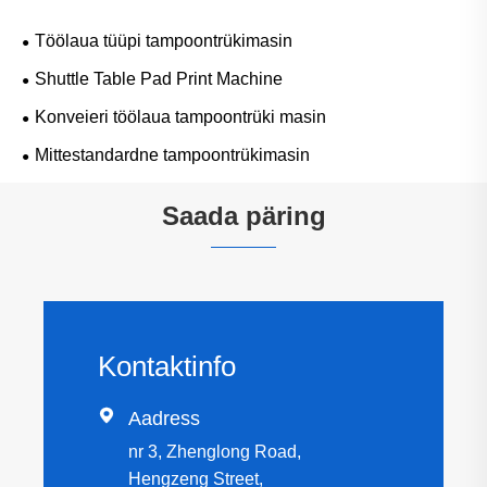
Töölaua tüüpi tampoontrükimasin
Shuttle Table Pad Print Machine
Konveieri töölaua tampoontrüki masin
Mittestandardne tampoontrükimasin
Saada päring
Kontaktinfo

Aadress
nr 3, Zhenglong Road,
Hengzeng Street,