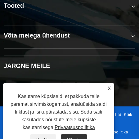
Tooted
Võta meiega ühendust
JÄRGNE MEILE
X
Kasutame küpsiseid, et pakkuda teile
paremat sirvimiskogemust, analüüsida saidi
liiklust ja isikupärastada sisu. Seda saiti
Autoriõigus © 2025 Dongguan Hoystar Machinery Co., Ltd. Kõik
kasutades nõustute meie küpsiste
õigused kaitstud.
kasutamisega.
Privaatsuspoliitika
|
|
|
|
Links
Sitemap
RSS
XML
Privaatsuspoliitika