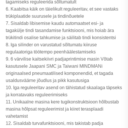
tagamiseks reguleerida sõltumatult
6. Kaabitsa käik on täielikult reguleeritav, et see vastaks
trükiplaatide suurusele ja tindinõuetele
7. Sisaldab libisemise kaudu automaatset esi- ja
tagakülje tindi tasandamise funktsiooni, mis hoiab ära
trükitindi osalise tahkumise ja säilitab tindi konsistentsi
8. Iga silinder on varustatud sõltumatu kiiruse
regulaatoriga töötempo peenhäälestamiseks
9. 6 värvilise kaitsekiivri padjaprintimise masin Võtab
kasutusele Jaapani SMC ja Taiwani MINDMANi
originaalsed pneumaatilised komponendid, et tagada
usaldusväärne jõudlus ja pikk kasutusiga
10. Iga reguleeritav asend on tähistatud skaalaga täpseks
ja korratavaks reguleerimiseks
11. Unikaalne masina kere tugikonstruktsioon hõlbustab
masina hõlpsat reguleerimist ja kiiret terasplaadi
vahetamist
12. Sisaldab turvafunktsiooni, mis takistab padja