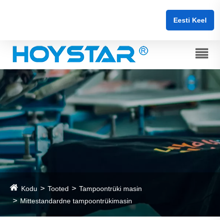
Eesti Keel
Kodu
Tooted
Tampoontrüki masin
Mittestandardne tampoontrükimasin