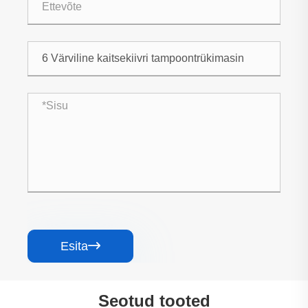
Esita

Seotud tooted