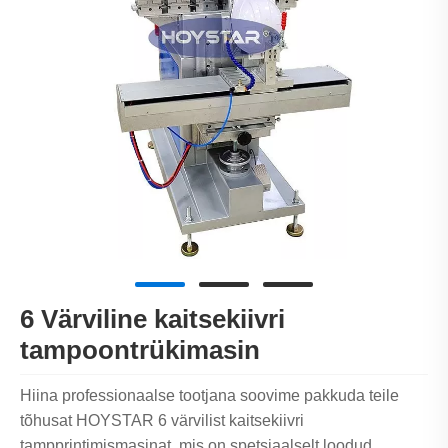
6 Värviline kaitsekiivri
tampoontrükimasin
Hiina professionaalse tootjana soovime pakkuda teile
tõhusat HOYSTAR 6 värvilist kaitsekiivri
tampprintimismasinat, mis on spetsiaalselt loodud