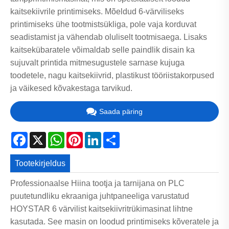
kaitsekiivrile printimiseks. Mõeldud 6-värviliseks
printimiseks ühe tootmistsükliga, pole vaja korduvat
seadistamist ja vähendab oluliselt tootmisaega. Lisaks
kaitsekübaratele võimaldab selle paindlik disain ka
sujuvalt printida mitmesugustele sarnase kujuga
toodetele, nagu kaitsekiivrid, plastikust tööriistakorpused
ja väikesed kõvakestaga tarvikud.
Saada päring
Facebook
X
WhatsApp
Pinterest
LinkedIn
Share
Tootekirjeldus
Professionaalse Hiina tootja ja tarnijana on PLC
puutetundliku ekraaniga juhtpaneeliga varustatud
HOYSTAR 6 värvilist kaitsekiivritrükimasinat lihtne
kasutada. See masin on loodud printimiseks kõveratele ja