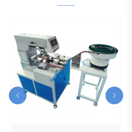
Automaatne 2 värvi Golf Tees tampoontrüki
masin
Vaata rohkem >>

