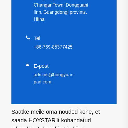
ChanganTown, Dongguani
linn, Guangdongi provints,
Hiina

Tel
+86-769-85377425

E-post
admins@hongyuan-
pad.com
Saatke meile oma nõuded kohe, et
saada HOYSTARilt kohandatud