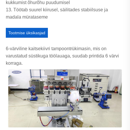
kukkumist õhurõhu puudumisel
13. Töötab suurel kiirusel, säilitades stabiilsuse ja
madala mürataseme
Tootmise üksikasjad
6-värviline kaitsekiivri tampoontrükimasin, mis on
varustatud süstikuga töölauaga, suudab printida 6 värvi
korraga.