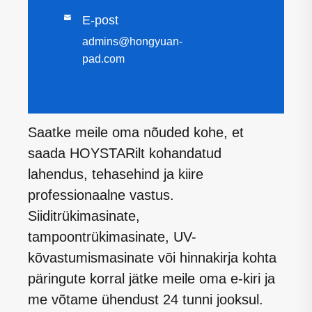

E-post
admins@hongyuan-
pad.com
Saatke meile oma nõuded kohe, et
saada HOYSTARilt kohandatud
lahendus, tehasehind ja kiire
professionaalne vastus.
Siiditrükimasinate,
tampoontrükimasinate, UV-
kõvastumismasinate või hinnakirja kohta
päringute korral jätke meile oma e-kiri ja
me võtame ühendust 24 tunni jooksul.