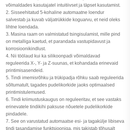
võimaldades kasutajatel intuitiivset ja täpset kasutamist.
2. Sisseehitatud 5-kohaline automaatne loendur
salvestab ja kuvab väljatrükkide koguarvu, et neid oleks
lihtne loendada.
3. Masina raam on valmistatud tsingisulamist, mille pind
on metalliga kaetud, et parandada vastupidavust ja
korrosioonikindlust.
4. Nii töölaud kui ka silikoonpadi võimaldavad
reguleerida X-, Y- ja Z-suunas, et kohandada erinevaid
printimisasendeid.
5. Tindi imemisrõhku ja trükipadja rõhku saab reguleerida
sõltumatult, tagades pudelikorkide jaoks optimaalsed
printimistulemused.
6. Tindi kriimustuskaugus on reguleeritav, et see vastaks
erinevatele tindikihi paksuse nõuetele pudelikorkide
pindadele.
7. See on varustatud automaatse esi- ja tagakülje libiseva
tindi tasandamise funktsiooniga, mis takistab tõhusalt