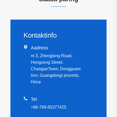
Kontaktinfo

Aadress
nr 3, Zhenglong Road,
Hengzeng Street,
ChanganTown, Dongguani
linn, Guangdongi provints,
Hiina

Tel
+86-769-85377425