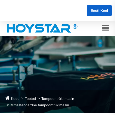
Eesti Keel
Kodu
Tooted
Tampoontrüki masin
Mittestandardne tampoontrükimasin