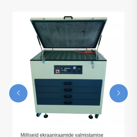
Kuidas saab tekstiili siiditrükimasin
parandada trükikvaliteeti ja
tootmistõhusust?
Vaata rohkem >>

