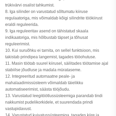
trükivärvi osalist tahkumist.
8. Iga silinder on varustatud sõltumatu kiiruse
regulaatoriga, mis võimaldab kõigi silindrite töökiirust
eraldi reguleerida.
9. Iga reguleeritav asend on tähistatud skaala
indikaatoriga, mis hõlbustab täpset ja tõhusat
reguleerimist.
10. Kui suruõhku ei tarnita, on sellel funktsioon, mis
takistab prindipea langemist, tagades tööohutuse.
11. Masin töötab suurel kiirusel, säilitades töötamise ajal
stabiilse jõudluse ja madala mürataseme.
12. Integreeritud automaatne peale- ja
mahalaadimissüsteem võimaldab täielikku
automatiseerimist, säästa tööjõudu.
13. Varustatud leegitöötlussüsteemiga parandab tindi
nakkumist pudelikorkidele, et suurendada prindi
vastupidavust.
14. Varustatud kuivatussüsteemiga, tagades kiire ja