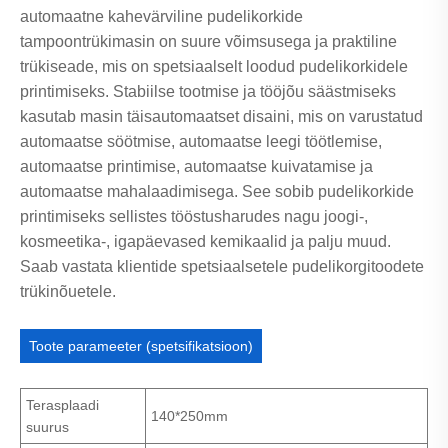
automaatne kahevärviline pudelikorkide
tampoontrükimasin on suure võimsusega ja praktiline
trükiseade, mis on spetsiaalselt loodud pudelikorkidele
printimiseks. Stabiilse tootmise ja tööjõu säästmiseks
kasutab masin täisautomaatset disaini, mis on varustatud
automaatse söötmise, automaatse leegi töötlemise,
automaatse printimise, automaatse kuivatamise ja
automaatse mahalaadimisega. See sobib pudelikorkide
printimiseks sellistes tööstusharudes nagu joogi-,
kosmeetika-, igapäevased kemikaalid ja palju muud.
Saab vastata klientide spetsiaalsetele pudelikorgitoodete
trükinõuetele.
Toote parameeter (spetsifikatsioon)
Terasplaadi
140*250mm
suurus