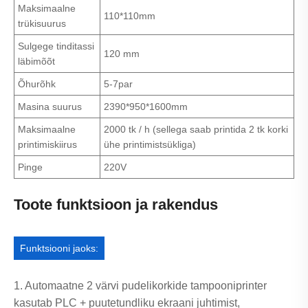
Maksimaalne
110*110mm
trükisuurus
Sulgege tinditassi
120 mm
läbimõõt
Õhurõhk
5-7par
Masina suurus
2390*950*1600mm
Maksimaalne
2000 tk / h (sellega saab printida 2 tk korki
printimiskiirus
ühe printimistsükliga)
Pinge
220V
Toote funktsioon ja rakendus
Funktsiooni jaoks:
1. Automaatne 2 värvi pudelikorkide tampooniprinter
kasutab PLC + puutetundliku ekraani juhtimist,