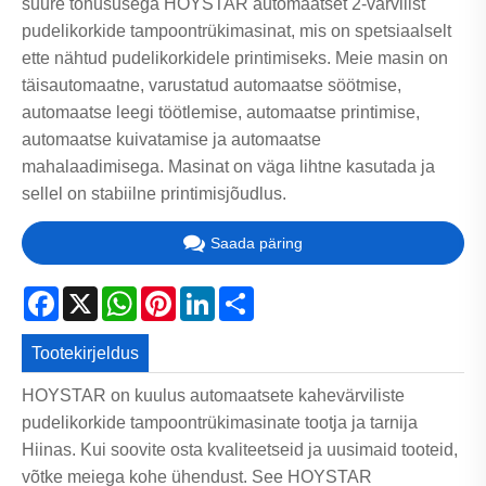
suure tõhususega HOYSTAR automaatset 2-värvilist
pudelikorkide tampoontrükimasinat, mis on spetsiaalselt
ette nähtud pudelikorkidele printimiseks. Meie masin on
täisautomaatne, varustatud automaatse söötmise,
automaatse leegi töötlemise, automaatse printimise,
automaatse kuivatamise ja automaatse
mahalaadimisega. Masinat on väga lihtne kasutada ja
sellel on stabiilne printimisjõudlus.
Saada päring
Facebook
X
WhatsApp
Pinterest
LinkedIn
Share
Tootekirjeldus
HOYSTAR on kuulus automaatsete kahevärviliste
pudelikorkide tampoontrükimasinate tootja ja tarnija
Hiinas. Kui soovite osta kvaliteetseid ja uusimaid tooteid,
võtke meiega kohe ühendust. See HOYSTAR