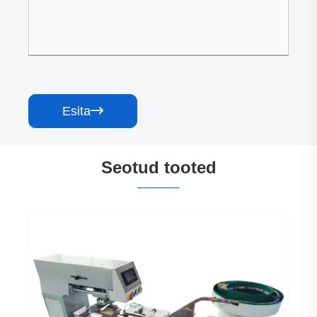
Esita

Seotud tooted
Automaatne 2 värvi Golf Tees tampoontrüki
masin
Vaata rohkem >>